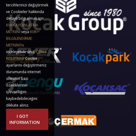
tercihlerinizi değiştirmek
ve Cookieler hakkında
detaylı bilgi almak için
KVKK AYDINLATMA
METNİNİ
veya
KVK
BİLGİLENDİRME
METNİNİ’ni
inceleyebilirsiniz.
ÇEREZ
POLİTİKASI
Cookie
ayarlarını değiştirmeniz
durumunda internet
sitesinin bazı
özelliklerinin
işlevselliğini
kaybedebileceğini
dikkate alınız.
I GOT
INFORMATION