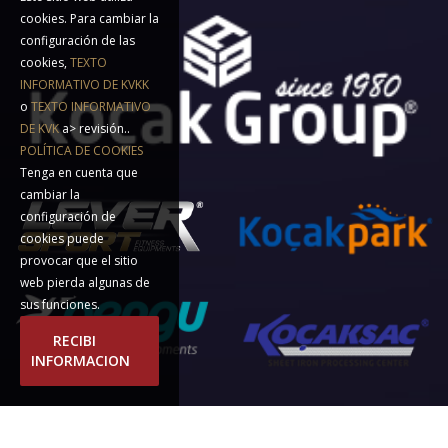
cookies. Para cambiar la
configuración de las
cookies,
TEXTO
INFORMATIVO DE KVKK
o
TEXTO INFORMATIVO
DE KVK
a> revisión..
POLÍTICA DE COOKIES
Tenga en cuenta que
cambiar la
configuración de
cookies puede
provocar que el sitio
web pierda algunas de
sus funciones.
RECIBI
INFORMACION