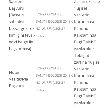
Şahsen
Zarfın üzerine
Başvuru
“Kişisel
[Başvuru
Verilerin
KONYA ORGANİZE
sahibinin
Korunması
SANAYİ BÖLGESİ 20. SK.
bizzat gelerek
Kanunu
NO: 23 SELÇUKLU /
kimliğini tevsik
Kapsamında
KONYA
edici belge ile
Bilgi Talebi”
başvurması]
yazılacaktır.
Tebligat
zarfına “Kişisel
Verilerin
KONYA ORGANİZE
Noter
Korunması
SANAYİ BÖLGESİ 20. SK.
Vasıtasıyla
Kanunu
NO: 23 SELÇUKLU /
Başvuru
Kapsamında
KONYA
Bilgi Talebi”
yazılacaktır.