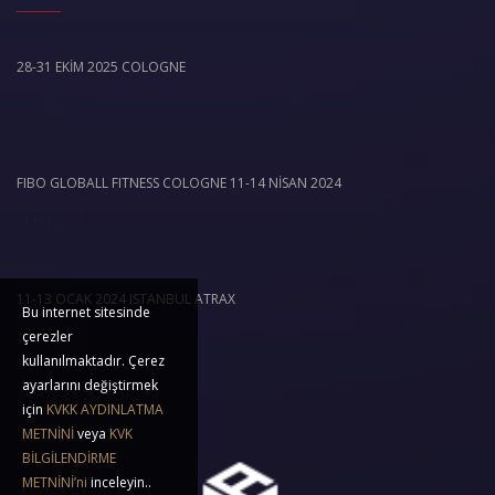
28-31 EKİM 2025 COLOGNE
28 Eki 2025
FIBO GLOBALL FITNESS COLOGNE 11-14 NİSAN 2024
11 Nis 2024
11-13 OCAK 2024 ISTANBUL ATRAX
Bu internet sitesinde
11 Oca 2024
çerezler
kullanılmaktadır. Çerez
ayarlarını değiştirmek
için
KVKK AYDINLATMA
METNİNİ
veya
KVK
BİLGİLENDİRME
METNİNİ’ni
inceleyin..