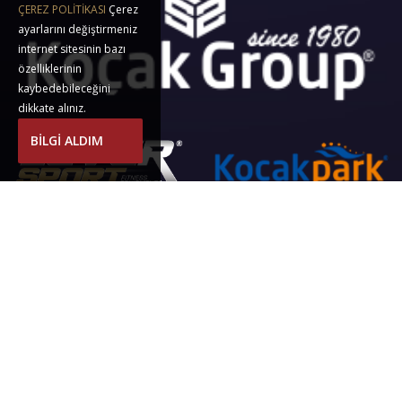
ÇEREZ POLİTİKASI
Çerez
ayarlarını değiştirmeniz
internet sitesinin bazı
özelliklerinin
kaybedebileceğini
dikkate alınız.
BİLGİ ALDIM