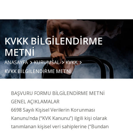
KVKK BİLGİLENDİRME
METNİ
ANASAYFA
KURUMSAL
KVKK
KVKK BİLGİLENDİRME METNİ
BAŞVURU FORMU BİLGİLENDİRME METNİ
GENEL AÇIKLAMALAR
6698 Sayılı Kişisel Verilerin Korunması
Kanunu’nda (“KVK Kanunu”) ilgili kişi olarak
tanımlanan kişisel veri sahiplerine (“Bundan