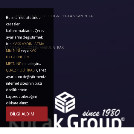
FIBO GLOBALL FITNESS COLOGNE 11-14 NİSAN 2024
Bu internet sitesinde
çerezler
11 Nis 2024
kullanılmaktadır. Çerez
ayarlarını değiştirmek
için
KVKK AYDINLATMA
11-13 OCAK 2024 ISTANBUL ATRAX
METNİNİ
veya
KVK
BİLGİLENDİRME
11 Oca 2024
METNİNİ’ni
inceleyin..
ÇEREZ POLİTİKASI
Çerez
ayarlarını değiştirmeniz
internet sitesinin bazı
özelliklerinin
kaybedebileceğini
dikkate alınız.
BİLGİ ALDIM