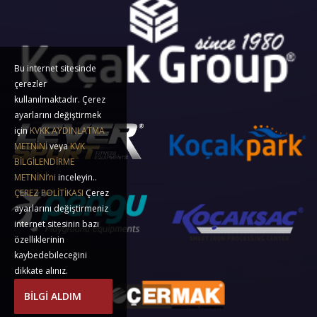
Bu internet sitesinde
çerezler
kullanılmaktadır. Çerez
ayarlarını değiştirmek
için
KVKK AYDINLATMA
METNİNİ
veya
KVK
BİLGİLENDİRME
METNİNİ’ni
inceleyin..
ÇEREZ POLİTİKASI
Çerez
ayarlarını değiştirmeniz
internet sitesinin bazı
özelliklerinin
kaybedebileceğini
dikkate alınız.
BİLGİ ALDIM