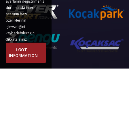
ayarlarını değiştirmeniz
durumunda internet
sitesinin bazı
özelliklerinin
işlevselliğini
kaybedebileceğini
dikkate alınız.
I GOT
INFORMATION
LEVIER SPORTIF