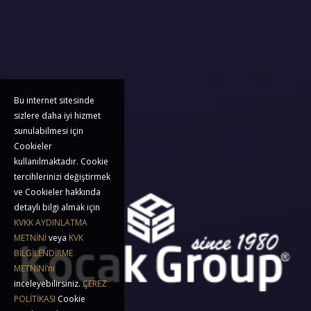
11 avr. 2024
11 janv. 2024
Bu internet sitesinde
sizlere daha iyi hizmet
sunulabilmesi için
Cookieler
kullanılmaktadır. Cookie
tercihlerinizi değiştirmek
ve Cookieler hakkında
detaylı bilgi almak için
KVKK AYDINLATMA
METNİNİ
veya
KVK
BİLGİLENDİRME
METNİNİ’ni
inceleyebilirsiniz.
ÇEREZ
POLİTİKASI
Cookie