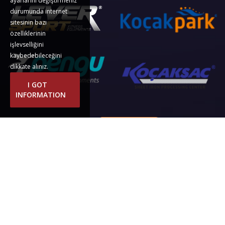
ayarlarını değiştirmeniz
durumunda internet
sitesinin bazı
özelliklerinin
işlevselliğini
kaybedebileceğini
dikkate alınız.
I GOT
INFORMATION
LEVIER SPORTIF