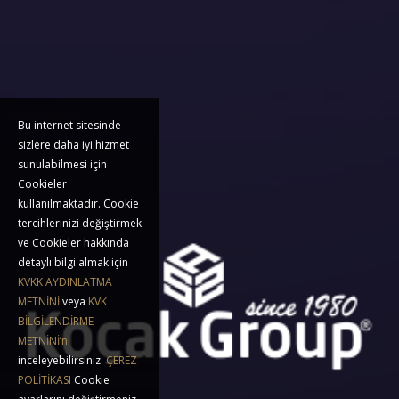
11 avr. 2024
11 janv. 2024
Bu internet sitesinde
sizlere daha iyi hizmet
sunulabilmesi için
Cookieler
kullanılmaktadır. Cookie
tercihlerinizi değiştirmek
ve Cookieler hakkında
detaylı bilgi almak için
KVKK AYDINLATMA
METNİNİ
veya
KVK
BİLGİLENDİRME
METNİNİ’ni
inceleyebilirsiniz.
ÇEREZ
POLİTİKASI
Cookie